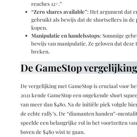
reaches 12+.”
“Zero shares available”
: Het argument dat e
gebruikt als bewijs dat de shortsellers in d
kopen.
Manipulatie en handelsstops
: Sommige gebr
bewijs van manipulatie. Ze geloven dat dez
breken.
De GameStop vergelijkin
De vergelijking met GameStop is cruciaal voor h
2021 kende GameStop een ongekende short squeez
van meer dan $480. Na de initiële piek volgde hie
de echte rally’s. De “diamanten handen”-mentalit
speelde een belangrijke rol in het voortzetten va
boven de $480 wist te gaan.