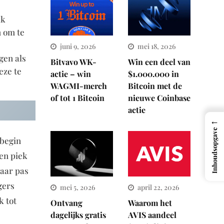
ak
n om te
juni 9, 2026
mei 18, 2026
gen als
Bitvavo WK-
Win een deel van
eze te
actie – win
$1.000.000 in
WAGMI-merch
Bitcoin met de
of tot 1 Bitcoin
nieuwe Coinbase
actie
←
Inhoudsopgave
 begin
en piek
jaar pas
gers
mei 5, 2026
april 22, 2026
k tot
Ontvang
Waarom het
dagelijks gratis
AVIS aandeel