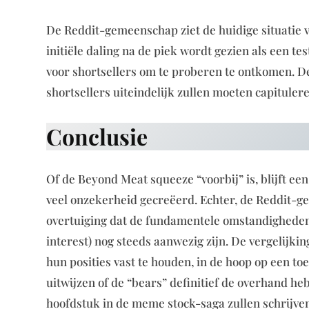
De Reddit-gemeenschap ziet de huidige situatie v
initiële daling na de piek wordt gezien als een t
voor shortsellers om te proberen te ontkomen. De 
shortsellers uiteindelijk zullen moeten capituler
Conclusie
Of de Beyond Meat squeeze “voorbij” is, blijft e
veel onzekerheid gecreëerd. Echter, de Reddit-ge
overtuiging dat de fundamentele omstandigheden
interest) nog steeds aanwezig zijn. De vergelijki
hun posities vast te houden, in de hoop op een t
uitwijzen of de “bears” definitief de overhand h
hoofdstuk in de meme stock-saga zullen schrijve