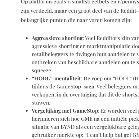
Op platforms zoals r/smallstreetbets en r/pennys
zijn verdeeld, maar een groot deel van de Reddit-
belangrijke punten die naar voren komen zijn:
Aggressieve shorting
: Veel Redditors zijn v
agressieve shorting en marktmanipulatie doo
retailbeleggers te dwingen hun aandelen te 
ontbreken van beschikbare aandelen om te sh
squeeze .
“HODL”-mentaliteit
: De roep om “HODL” (Ho
tijdens de GameStop-saga. Veel beleggers mo
verkopen, in de overtuiging dat dit de shorts
stuwen.
Vergelijking met GameStop
: Er worden veel
herinneren zich hoe GME na een initiële piek 
situatie van BYND als een vergelijkbare gele
gebruiker merkte op: “I can’t help but get GME 