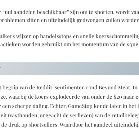
r “nul aandelen beschikbaar” zijn om te shorten, wordt va
e problemen zitten en uiteindelijk gedwongen zullen worde
uikers wijzen op handelsstops en snelle koersschommelin
e tactieken worden gebruikt om het momentum van de sque
g
et begrip van de Reddit-sentimenten rond Beyond Meat. In
e, waarbij de koers explodeerde van onder de $20 naar e
r een scherpe daling. Echter, GameStop kende later in het 
eit (vasthouden, ongeacht de verliezen) van de retailbeleg
n de druk op shortsellers. Waardoor het aandeel uiteindelij