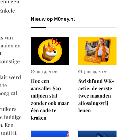
meningen
 Enkele
Nieuw op M0ney.nl
as van
zaaien en
t
ekomstige
juli 9, 2026
juni 19, 2026
lair werd
Hoe een
Swishfund WK-
 te
aanvaller $20
actie: de eerste
hoog zal
miljoen stal
twee maanden
zonder ook maar
aflossingsvrij
ruikers
één code te
lenen
de huidige
kraken
n. Een
until it