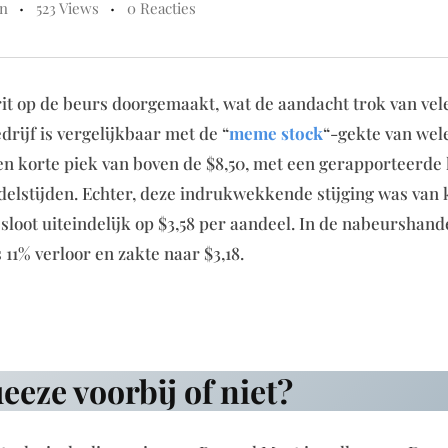
en
523 Views
0 Reacties
it op de beurs doorgemaakt, wat de aandacht trok van vel
drijf is vergelijkbaar met de “
meme stock
“-gekte van wel
en korte piek van boven de $8,50, met een gerapporteerde
ndelstijden. Echter, deze indrukwekkende stijging was van 
sloot uiteindelijk op $3,58 per aandeel. In de nabeurshande
 11% verloor en zakte naar $3,18.
eeze voorbij of niet?