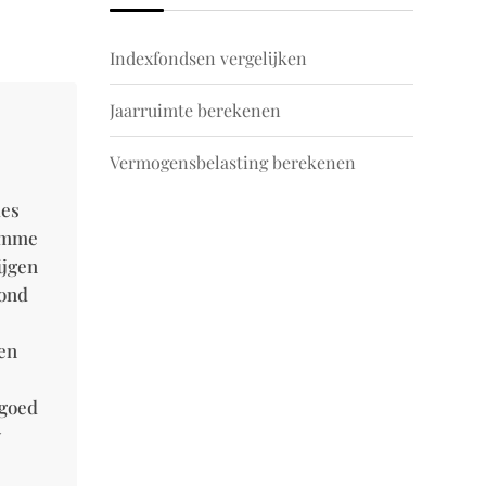
Indexfondsen vergelijken
Jaarruimte berekenen
Vermogensbelasting berekenen
les
limme
ijgen
rond
 en
 goed
w