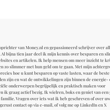
oprichter van M0ney.nl en gepassioneerd schrijver over al
 Al bijna tien jaar deel ik mijn kennis over besparen en s
ebsites en artikelen. Ik help mensen om meer inzicht te kr
e en zo slimmer met hun geld om te gaan. Met mijn achterg
recies hoe u kunt besparen op vaste lasten, waar de beste
en zijn en wat de ontwikkelingen zijn binnen de energie-
nciële onderwerpen begrijpelijk en praktisch maken voor
ben ik graag actief bezig. Ik wielren, boks en geniet van een
familie. Vragen over iets wat ik heb geschreven of over u
gerust contact op via e-mail, of volg me op LinkedIn en X