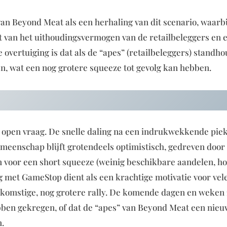
an Beyond Meat als een herhaling van dit scenario, waarbi
est van het uithoudingsvermogen van de retailbeleggers en 
overtuiging is dat als de “apes” (retailbeleggers) standh
en, wat een nog grotere squeeze tot gevolg kan hebben.
en open vraag. De snelle daling na een indrukwekkende piek
meenschap blijft grotendeels optimistisch, gedreven door
 voor een short squeeze (weinig beschikbare aandelen, ho
ng met GameStop dient als een krachtige motivatie voor ve
oekomstige, nog grotere rally. De komende dagen en weken 
ebben gekregen, of dat de “apes” van Beyond Meat een nie
n.