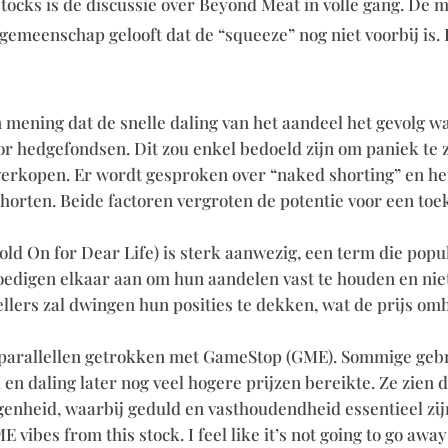
tocks is de discussie over Beyond Meat in volle gang. De 
gemeenschap gelooft dat de “squeeze” nog niet voorbij is.
an mening dat de snelle daling van het aandeel het gevolg w
r hedgefondsen. Dit zou enkel bedoeld zijn om paniek te 
verkopen. Er wordt gesproken over “naked shorting” en he
orten. Beide factoren vergroten de potentie voor een to
ld On for Dear Life) is sterk aanwezig, een term die popu
edigen elkaar aan om hun aandelen vast te houden en niet
ellers zal dwingen hun posities te dekken, wat de prijs om
 parallellen getrokken met GameStop (GME). Sommige geb
en daling later nog veel hogere prijzen bereikte. Ze zien 
genheid, waarbij geduld en vasthoudendheid essentieel zij
vibes from this stock. I feel like it’s not going to go away 