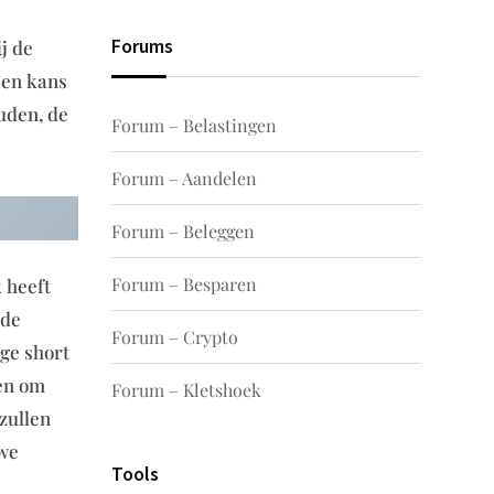
Forums
j de
een kans
ouden, de
Forum – Belastingen
Forum – Aandelen
Forum – Beleggen
Forum – Besparen
 heeft
 de
Forum – Crypto
ge short
len om
Forum – Kletshoek
zullen
uwe
Tools