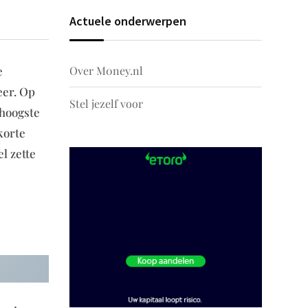
Actuele onderwerpen
Over M0ney.nl
e
eer. Op
Stel jezelf voor
 hoogste
korte
l zette