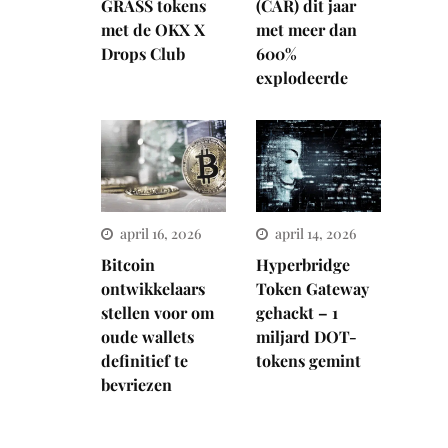
GRASS tokens
(CAR) dit jaar
met de OKX X
met meer dan
Drops Club
600%
explodeerde
april 16, 2026
april 14, 2026
Bitcoin
Hyperbridge
ontwikkelaars
Token Gateway
stellen voor om
gehackt – 1
oude wallets
miljard DOT-
definitief te
tokens gemint
bevriezen