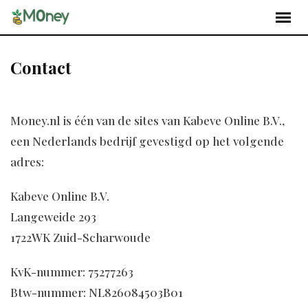
Contact
M0ney.nl is één van de sites van Kabeve Online B.V.,
een Nederlands bedrijf gevestigd op het volgende
adres:
Kabeve Online B.V.
Langeweide 293
1722WK Zuid-Scharwoude
KvK-nummer: 75277263
Btw-nummer: NL826084503B01