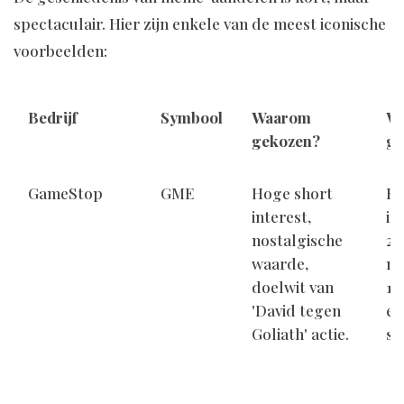
spectaculair. Hier zijn enkele van de meest iconische
voorbeelden:
Bedrijf
Symbool
Waarom
Wa
gekozen?
ge
GameStop
GME
Hoge short
Ko
interest,
in
nostalgische
20
waarde,
me
doelwit van
1.
'David tegen
ee
Goliath' actie.
sq