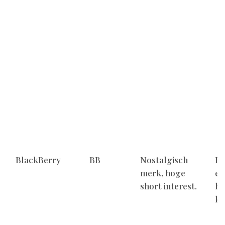
BlackBerry
BB
Nostalgisch
Ke
merk, hoge
ee
short interest.
he
ko