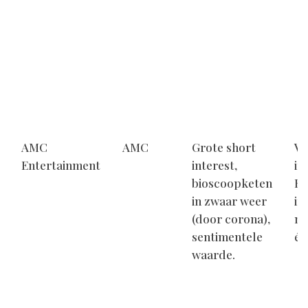
AMC
AMC
Grote short
Vo
Entertainment
interest,
in
bioscoopketen
Ko
in zwaar weer
in
(door corona),
me
sentimentele
éé
waarde.