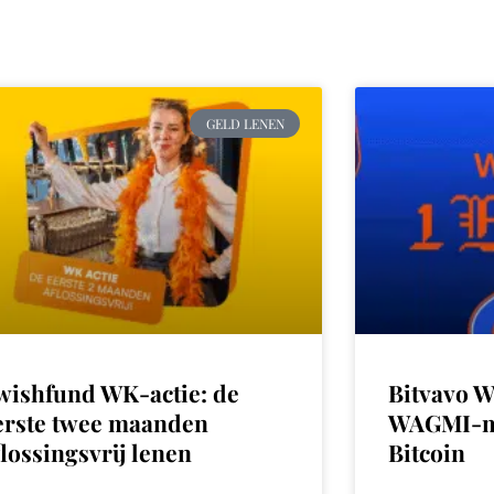
GELD LENEN
wishfund WK-actie: de
Bitvavo W
erste twee maanden
WAGMI-me
flossingsvrij lenen
Bitcoin