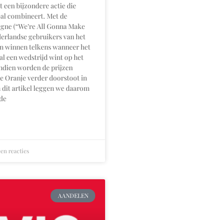
t een bijzondere actie die
bal combineert. Met de
e (“We’re All Gonna Make
derlandse gebruikers van het
en winnen telkens wanneer het
al een wedstrijd wint op het
dien worden de prijzen
e Oranje verder doorstoot in
n dit artikel leggen we daarom
 de
en reacties
AANDELEN