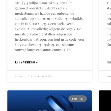
Met $4,4 miljoen aan tokens, een slim
Ti
getimed voorstel en slechts zeven
st
medestemmers haalde een onbekende
on
aanvaller op 7 juli 2026 de volledige schatkist
ee
van BONK DAO leeg. Geen hack. Geen
za
exploit. Alles volledig volgens de regels. De
ma
meeste crypto-diefstallen volgen een
ma
herkenbaar patroon: een fout in de code, een
in
vergeten beveiligingslaag, een slimme
Nu
omweg langs een smart contract. De
LEES VERDER »
LE
juli 9, 2026
Geen reacties
jun
CRYPTO