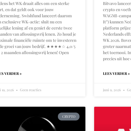
jdens het WK draait alles om een sterke
Bitvavo lanceer
art, en dat geldt ook voor jouw
crypto en voet
derneming. Swishfund lanceert daarom
WAGMI-campagn
n exclusieve WK-actie: sluit nu een
It”) kunnen Ne
kelijke lening af en geniet de eerste twee
platform prijz
anden van aflossingsvrij lenen. Zo houd je
Nederlands elft
ximale financiële ruimte om te investeren
WK 2026. Boven
 de groei van jouw bedrijf. ★★★★☆ 4,0/5
groter naarmat
 2 maanden aflossingsvrij lenen! Open
het toernooi. I
precies uit hoe
ES VERDER »
LEES VERDER »
i 19, 2026
Geen reacties
juni 9, 2026
Ge
CRYPTO