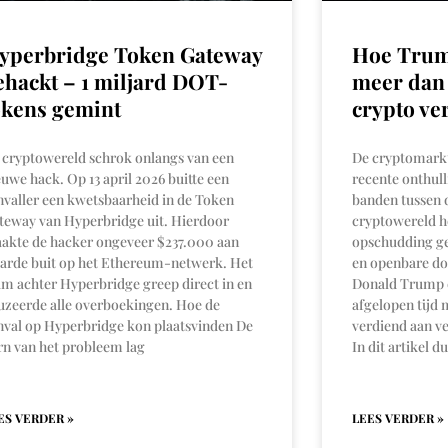
yperbridge Token Gateway
Hoe Trump
ehackt – 1 miljard DOT-
meer dan 
okens gemint
crypto ve
 cryptowereld schrok onlangs van een
De cryptomarkt 
euwe hack. Op 13 april 2026 buitte een
recente onthull
nvaller een kwetsbaarheid in de Token
banden tussen 
teway van Hyperbridge uit. Hierdoor
cryptowereld h
akte de hacker ongeveer $237.000 aan
opschudding ge
arde buit op het Ethereum-netwerk. Het
en openbare do
am achter Hyperbridge greep direct in en
Donald Trump e
uzeerde alle overboekingen. Hoe de
afgelopen tijd 
nval op Hyperbridge kon plaatsvinden De
verdiend aan ve
rn van het probleem lag
In dit artikel d
ES VERDER »
LEES VERDER »