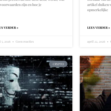
 voorwaarden zijn en hoe je
artikel duiken 
opmerkelijke
ES VERDER »
LEES VERDER »
 5, 2026
Geen reacties
april 22, 2026
G
CRYPTO