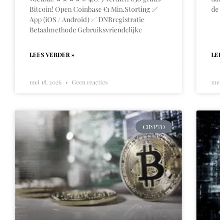
Bitcoin! Open Coinbase €1 Min.Storting ✅
de
App (iOS / Android) ✅ DNBregistratie
Betaalmethode Gebruiksvriendelijke
LEES VERDER »
LE
mei 18, 2026
Geen reacties
mei
CRYPTO