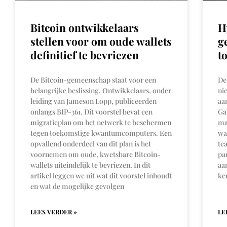
Bitcoin ontwikkelaars
H
stellen voor om oude wallets
g
definitief te bevriezen
t
De Bitcoin-gemeenschap staat voor een
De
belangrijke beslissing. Ontwikkelaars, onder
ni
leiding van Jameson Lopp, publiceerden
aa
onlangs BIP-361. Dit voorstel bevat een
Ga
migratieplan om het netwerk te beschermen
ma
tegen toekomstige kwantumcomputers. Een
wa
opvallend onderdeel van dit plan is het
te
voornemen om oude, kwetsbare Bitcoin-
pa
wallets uiteindelijk te bevriezen. In dit
aa
artikel leggen we uit wat dit voorstel inhoudt
ke
en wat de mogelijke gevolgen
LEES VERDER »
LE