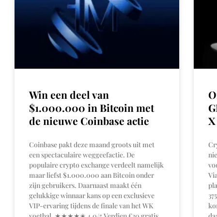
Win een deel van
O
$1.000.000 in Bitcoin met
G
de nieuwe Coinbase actie
X
Coinbase pakt deze maand groots uit met
Cr
een spectaculaire weggeefactie. De
ni
populaire crypto exchange verdeelt namelijk
vo
maar liefst $1.000.000 aan Bitcoin onder
Vi
zijn gebruikers. Daarnaast maakt één
pl
gelukkige winnaar kans op een exclusieve
37
VIP-ervaring tijdens de finale van het WK
ko
voetbal. ★★★★✬ 4,0/5 Verdien €30 gratis
da