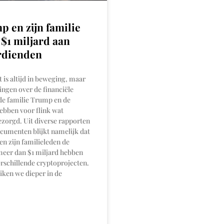
 en zijn familie
$1 miljard aan
rdienden
is altijd in beweging, maar
ingen over de financiële
de familie Trump en de
ebben voor flink wat
zorgd. Uit diverse rapporten
cumenten blijkt namelijk dat
n zijn familieleden de
meer dan $1 miljard hebben
rschillende cryptoprojecten.
uiken we dieper in de