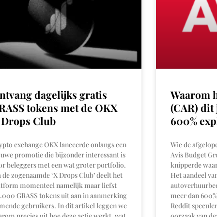
ntvang dagelijks gratis
Waarom h
RASS tokens met de OKX
(CAR) dit
 Drops Club
600% exp
ypto exchange OKX lanceerde onlangs een
Wie de afgelop
euwe promotie die bijzonder interessant is
Avis Budget Gr
or beleggers met een wat groter portfolio.
knipperde waars
a de zogenaamde ‘X Drops Club’ deelt het
Het aandeel va
atform momenteel namelijk maar liefst
autoverhuurbedr
5.000 GRASS tokens uit aan in aanmerking
meer dan 600%.
mende gebruikers. In dit artikel leggen we
Reddit specule
arom precies uit hoe deze actie werkt, wat
oorzaak van deze