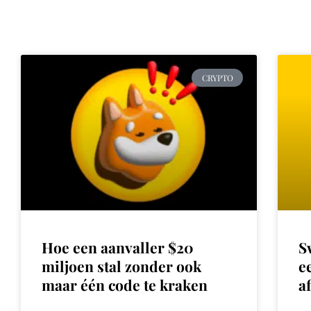
CRYPTO
Hoe een aanvaller $20
S
miljoen stal zonder ook
e
maar één code te kraken
a