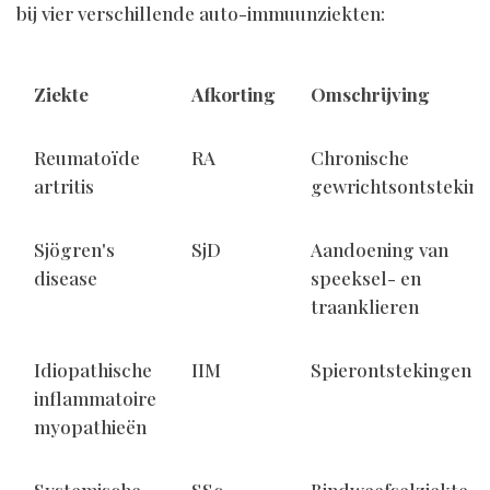
bij vier verschillende auto-immuunziekten:
Ziekte
Afkorting
Omschrijving
Reumatoïde
RA
Chronische
artritis
gewrichtsontstekin
Sjögren's
SjD
Aandoening van
disease
speeksel- en
traanklieren
Idiopathische
IIM
Spierontstekingen
inflammatoire
myopathieën