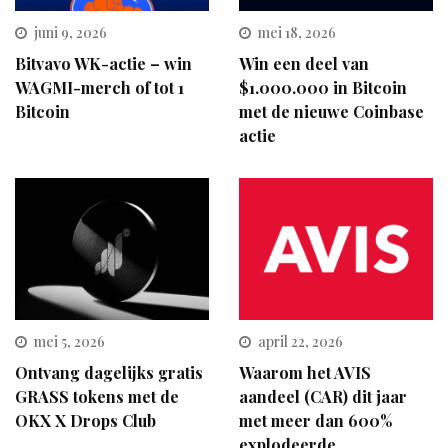
juni 9, 2026
mei 18, 2026
Bitvavo WK-actie – win
Win een deel van
WAGMI-merch of tot 1
$1.000.000 in Bitcoin
Bitcoin
met de nieuwe Coinbase
actie
mei 5, 2026
april 22, 2026
Ontvang dagelijks gratis
Waarom het AVIS
GRASS tokens met de
aandeel (CAR) dit jaar
OKX X Drops Club
met meer dan 600%
explodeerde