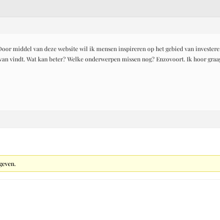
oor middel van deze website wil ik mensen inspireren op het gebied van investere
 van vindt. Wat kan beter? Welke onderwerpen missen nog? Enzovoort. Ik hoor graag
geven.