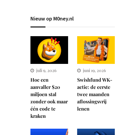
Nieuw op M0ney.nl
juli 9, 2026
juni 19, 2026
Hoe een
Swishfund WK-
aanvaller $20
actie: de eerste
miljoen stal
twee maanden
zonder ook maar
aflossingsvrij
één code te
lenen
kraken