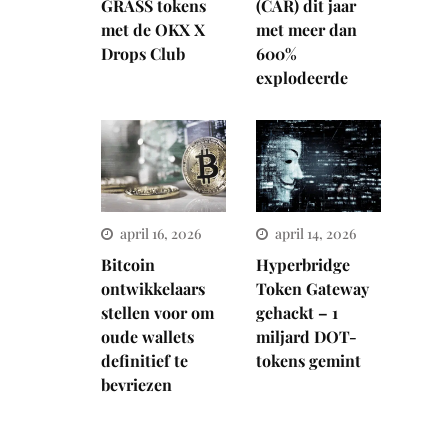
GRASS tokens
(CAR) dit jaar
met de OKX X
met meer dan
Drops Club
600%
explodeerde
april 16, 2026
april 14, 2026
Bitcoin
Hyperbridge
ontwikkelaars
Token Gateway
stellen voor om
gehackt – 1
oude wallets
miljard DOT-
definitief te
tokens gemint
bevriezen