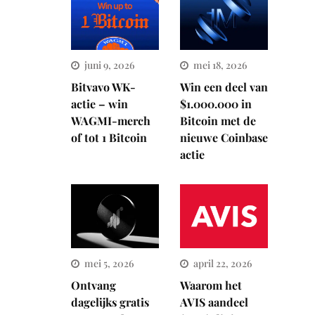
juni 9, 2026
mei 18, 2026
Bitvavo WK-
Win een deel van
actie – win
$1.000.000 in
WAGMI-merch
Bitcoin met de
of tot 1 Bitcoin
nieuwe Coinbase
actie
mei 5, 2026
april 22, 2026
Ontvang
Waarom het
dagelijks gratis
AVIS aandeel