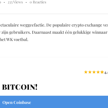
o
235 Views
0 Reacties
ctaculaire weggeefactie. De populaire crypto exchange ve
er zijn gebruikers. Daarnaast maakt één gelukkige winnaar
 het WK voetbal.
★★★★✬
4,
 BITCOIN!
Open Coinbase