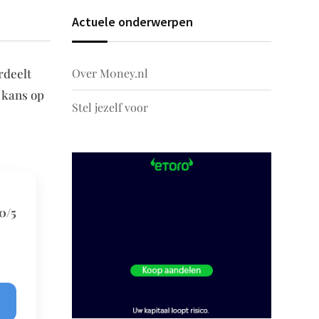
Actuele onderwerpen
Over M0ney.nl
rdeelt
 kans op
Stel jezelf voor
0/5