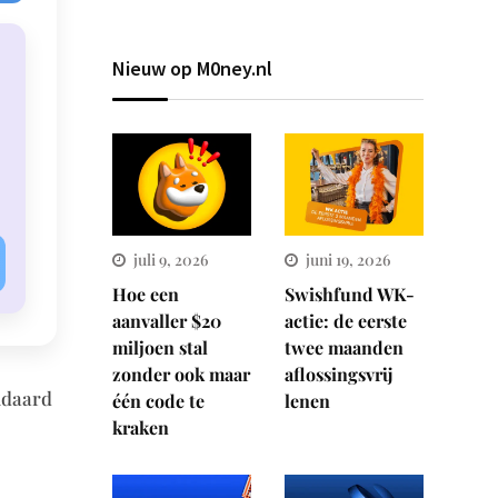
Nieuw op M0ney.nl
juli 9, 2026
juni 19, 2026
Hoe een
Swishfund WK-
aanvaller $20
actie: de eerste
miljoen stal
twee maanden
zonder ook maar
aflossingsvrij
andaard
één code te
lenen
kraken