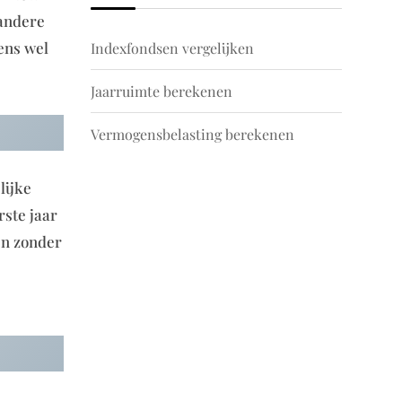
 andere
gens wel
Indexfondsen vergelijken
Jaarruimte berekenen
Vermogensbelasting berekenen
lijke
ste jaar
en zonder