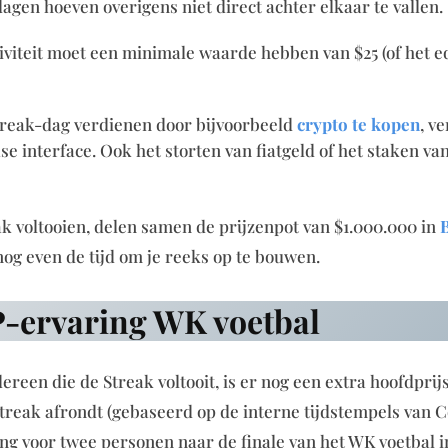
dagen hoeven overigens niet direct achter elkaar te vallen.
iviteit moet een minimale waarde hebben van $25 (of het e
Streak-dag verdienen door bijvoorbeeld
crypto te kopen
, v
e interface. Ook het storten van fiatgeld of het staken va
ak voltooien, delen samen de prijzenpot van $1.000.000 in
B
 nog even de tijd om je reeks op te bouwen.
P-ervaring WK voetbal
reen die de Streak voltooit, is er nog een extra hoofdprij
Streak afrondt (gebaseerd op de interne tijdstempels van C
ng voor twee personen naar de finale van het WK voetbal 