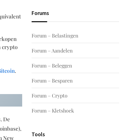
Forums
quivalent
Forum – Belastingen
erkopen
n crypto
Forum – Aandelen
Forum – Beleggen
itcoin
.
Forum – Besparen
Forum – Crypto
Forum – Kletshoek
s. De
oinbase),
Tools
in New