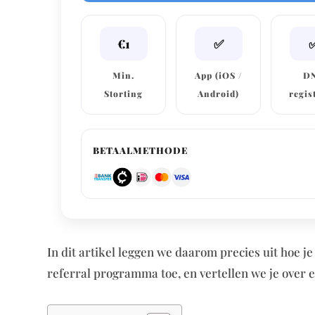
€1
✅
Min.
App (iOS /
D
Storting
Android)
regis
BETAALMETHODE
In dit artikel leggen we daarom precies uit hoe j
referral programma toe, en vertellen we je over 