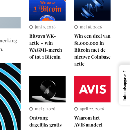
juni 9, 2026
mei 18, 2026
Bitvavo WK-
Win een deel van
nmerking
actie – win
$1.000.000 in
n.
WAGMI-merch
Bitcoin met de
of tot 1 Bitcoin
nieuwe Coinbase
actie
←
Inhoudsopgave
mei 5, 2026
april 22, 2026
Ontvang
Waarom het
dagelijks gratis
AVIS aandeel