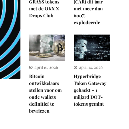
GRASS tokens
(CAR) dit jaar
met de OKX X
met meer dan
Drops Club
600%
explodeerde
april 16, 2026
april 14, 2026
Bitcoin
Hyperbridge
ontwikkelaars
Token Gateway
stellen voor om
gehackt – 1
oude wallets
miljard DOT-
definitief te
tokens gemint
bevriezen