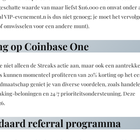
n geschatte waarde van maar liefst $116.000 en omvat onder
aal VIP-evenement.n is dus niet genoeg; je moet het vervol
of omwisselen voor een andere munt).
ing op Coinbase One
niet alleen de Streaks actie aan, maar ook een aantrekke
kunnen momenteel profiteren van 20% korting op het eer
dmaatschap geniet je van diverse voordelen, zoals handel
aking-beloningen en 24/7 prioriteitsondersteuning. Deze
26.
andaard referral programma