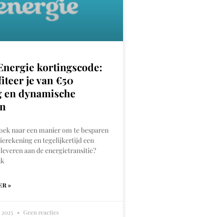
Energie kortingscode:
iteer je van €50
g en dynamische
en
zoek naar een manier om te besparen
ierekening en tegelijkertijd een
 leveren aan de energietransitie?
nk
ER »
, 2025
Geen reacties