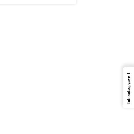
←
Inhoudsopgave