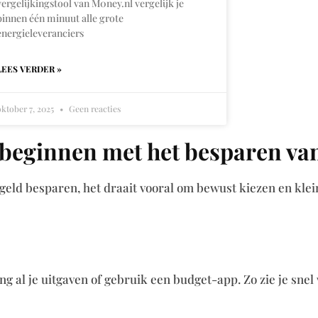
vergelijkingstool van M0ney.nl vergelijk je
binnen één minuut alle grote
energieleveranciers
LEES VERDER »
oktober 7, 2025
Geen reacties
beginnen met het besparen van
eld besparen, het draait vooral om bewust kiezen en klein
g al je uitgaven of gebruik een budget-app. Zo zie je snel