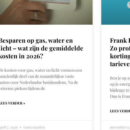
Besparen op gas, water en
Frank 
licht – wat zijn de gemiddelde
Zo prof
kosten in 2026?
kortin
tariev
De kosten voor gas, water en licht vormen een
aanzienlijk deel van de maandelijkse vaste
Ben je op 
lasten voor Nederlandse huishoudens. Na de
op je energ
extreme pieken tijdens de
bijdrage te
Dan is Fra
LEES VERDER »
LEES VERD
april 7, 2026
Geen reacties
november 11