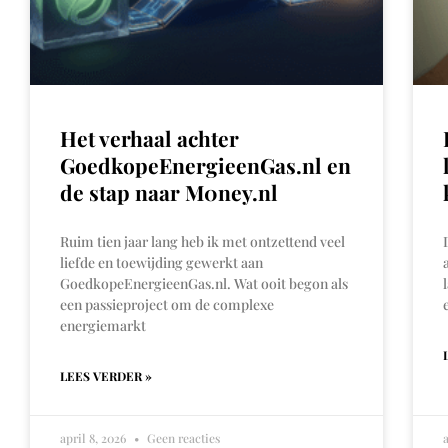
Het verhaal achter
GoedkopeEnergieenGas.nl en
de stap naar M0ney.nl
Ruim tien jaar lang heb ik met ontzettend veel
liefde en toewijding gewerkt aan
GoedkopeEnergieenGas.nl. Wat ooit begon als
een passieproject om de complexe
energiemarkt
LEES VERDER »
april 8, 2026
Geen reacties