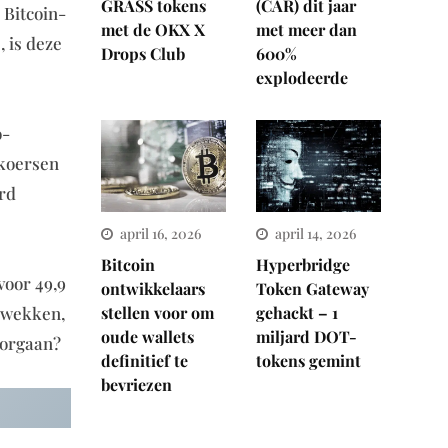
GRASS tokens
(CAR) dit jaar
 Bitcoin-
met de OKX X
met meer dan
, is deze
Drops Club
600%
explodeerde
o-
 koersen
ard
april 16, 2026
april 14, 2026
Bitcoin
Hyperbridge
voor 49,9
ontwikkelaars
Token Gateway
stellen voor om
gehackt – 1
e wekken,
oude wallets
miljard DOT-
oorgaan?
definitief te
tokens gemint
bevriezen