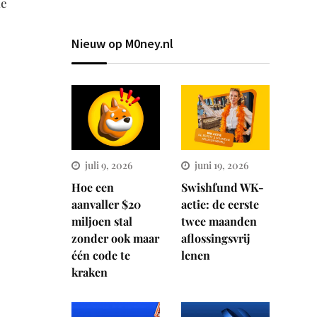
de
Nieuw op M0ney.nl
juli 9, 2026
juni 19, 2026
Hoe een
Swishfund WK-
aanvaller $20
actie: de eerste
miljoen stal
twee maanden
zonder ook maar
aflossingsvrij
één code te
lenen
kraken