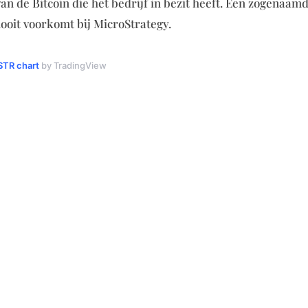
 de Bitcoin die het bedrijf in bezit heeft. Een zogenaam
nooit voorkomt bij MicroStrategy.
TR chart
by TradingView