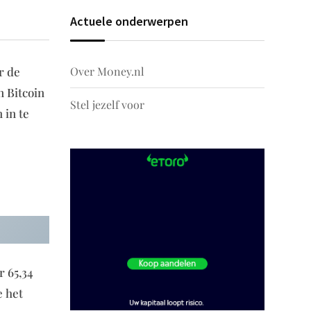
Actuele onderwerpen
Over M0ney.nl
r de
n Bitcoin
Stel jezelf voor
 in te
r 65,34
e het