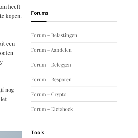
oin heeft
Forums
te kopen.
Forum – Belastingen
it een
Forum – Aandelen
moeten
gy
Forum – Beleggen
Forum – Besparen
jf nog
Forum – Crypto
iet
Forum – Kletshoek
Tools