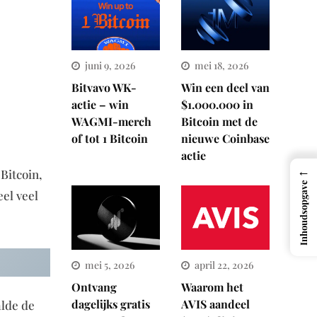
juni 9, 2026
mei 18, 2026
Bitvavo WK-
Win een deel van
actie – win
$1.000.000 in
WAGMI-merch
Bitcoin met de
of tot 1 Bitcoin
nieuwe Coinbase
actie
←
 Bitcoin,
Inhoudsopgave
eel veel
mei 5, 2026
april 22, 2026
Ontvang
Waarom het
dagelijks gratis
AVIS aandeel
alde de