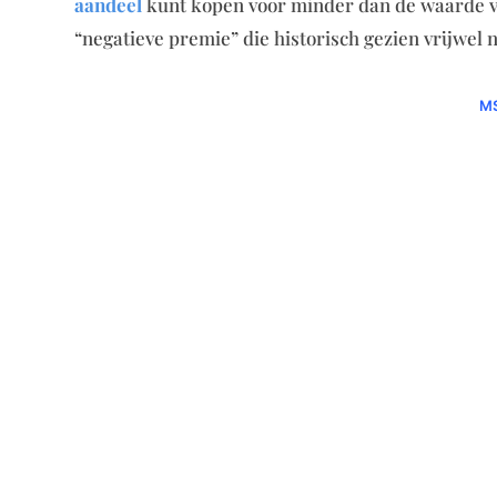
aandeel
kunt kopen voor minder dan de waarde van
“negatieve premie” die historisch gezien vrijwel 
MS