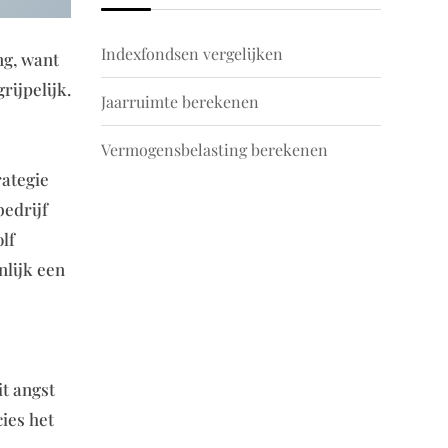
Indexfondsen vergelijken
ng, want
rijpelijk.
Jaarruimte berekenen
Vermogensbelasting berekenen
rategie
bedrijf
lf
nlijk een
it angst
ies het