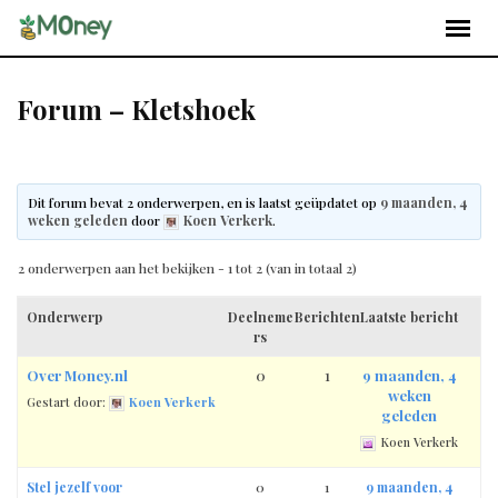
Forum – Kletshoek
Dit forum bevat 2 onderwerpen, en is laatst geüpdatet op
9 maanden, 4
weken geleden
door
Koen Verkerk
.
2 onderwerpen aan het bekijken - 1 tot 2 (van in totaal 2)
Onderwerp
Deelneme
Berichten
Laatste bericht
rs
Over M0ney.nl
0
1
9 maanden, 4
weken
Gestart door:
Koen Verkerk
geleden
Koen Verkerk
Stel jezelf voor
0
1
9 maanden, 4