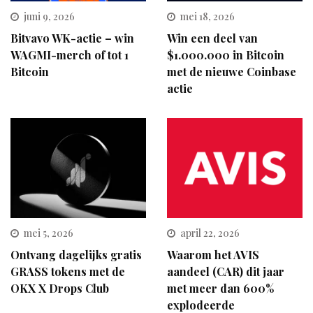
juni 9, 2026
mei 18, 2026
Bitvavo WK-actie – win
Win een deel van
WAGMI-merch of tot 1
$1.000.000 in Bitcoin
Bitcoin
met de nieuwe Coinbase
actie
mei 5, 2026
april 22, 2026
Ontvang dagelijks gratis
Waarom het AVIS
GRASS tokens met de
aandeel (CAR) dit jaar
OKX X Drops Club
met meer dan 600%
explodeerde