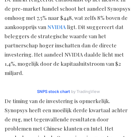
de pre-market handel schoot het aandeel Synopsys
omhoog met 7,5% naar $448, wat zelfs 8% boven de
aankoopprijs van
NVIDIA
ligt. Dit suggereert dat
beleggers de strategische waarde van het
partnerschap hoger inschatten dan de directe
investering. Het aandeel NVIDIA daalde licht met
1,4%, mogelijk door de kapitaaluitstroom van $2
miljard.
SNPS stock chart
by TradingView
De timing van de investering is opmerkelijk.
Synopsys heeft een moeilijk derde kwartaal achter
de rug, met tegenvallende resultaten door
problemen met Chinese klanten en Intel. Het