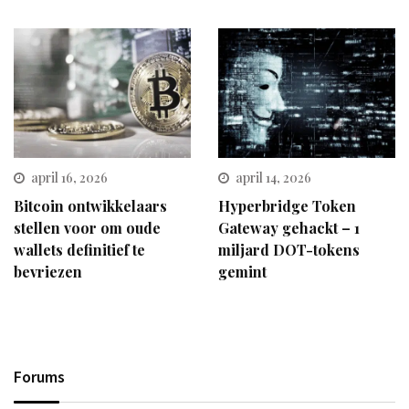
april 16, 2026
april 14, 2026
Bitcoin ontwikkelaars
Hyperbridge Token
stellen voor om oude
Gateway gehackt – 1
wallets definitief te
miljard DOT-tokens
bevriezen
gemint
Forums