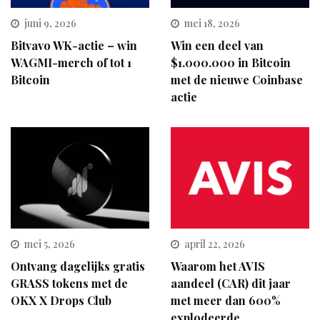
juni 9, 2026
mei 18, 2026
Bitvavo WK-actie – win
Win een deel van
WAGMI-merch of tot 1
$1.000.000 in Bitcoin
Bitcoin
met de nieuwe Coinbase
actie
mei 5, 2026
april 22, 2026
Ontvang dagelijks gratis
Waarom het AVIS
GRASS tokens met de
aandeel (CAR) dit jaar
OKX X Drops Club
met meer dan 600%
explodeerde