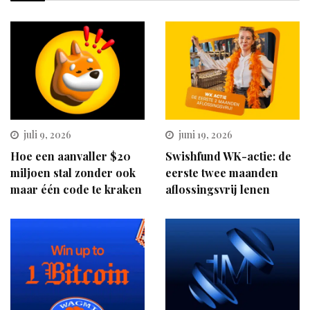
juli 9, 2026
juni 19, 2026
Hoe een aanvaller $20
Swishfund WK-actie: de
miljoen stal zonder ook
eerste twee maanden
maar één code te kraken
aflossingsvrij lenen