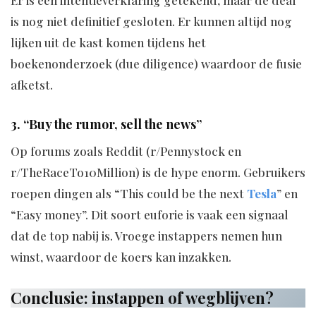
Er is een intentieverklaring getekend, maar de deal
is nog niet definitief gesloten. Er kunnen altijd nog
lijken uit de kast komen tijdens het
boekenonderzoek (due diligence) waardoor de fusie
afketst.
3. “Buy the rumor, sell the news”
Op forums zoals Reddit (r/Pennystock en
r/TheRaceTo10Million) is de hype enorm. Gebruikers
roepen dingen als “This could be the next
Tesla
” en
“Easy money”. Dit soort euforie is vaak een signaal
dat de top nabij is. Vroege instappers nemen hun
winst, waardoor de koers kan inzakken.
Conclusie: instappen of wegblijven?