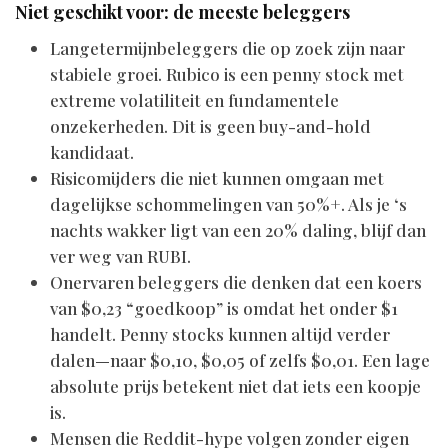
Niet geschikt voor: de meeste beleggers
Langetermijnbeleggers die op zoek zijn naar
stabiele groei. Rubico is een penny stock met
extreme volatiliteit en fundamentele
onzekerheden. Dit is geen buy-and-hold
kandidaat.
Risicomijders die niet kunnen omgaan met
dagelijkse schommelingen van 50%+. Als je ‘s
nachts wakker ligt van een 20% daling, blijf dan
ver weg van RUBI.
Onervaren beleggers die denken dat een koers
van $0,23 “goedkoop” is omdat het onder $1
handelt. Penny stocks kunnen altijd verder
dalen—naar $0,10, $0,05 of zelfs $0,01. Een lage
absolute prijs betekent niet dat iets een koopje
is.
Mensen die Reddit-hype volgen zonder eigen