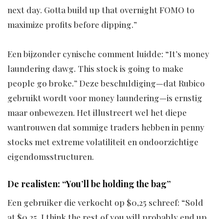
next day. Gotta build up that overnight FOMO to
maximize profits before dipping.”
Een bijzonder cynische comment luidde: “It’s money
laundering dawg. This stock is going to make
people go broke.” Deze beschuldiging—dat Rubico
gebruikt wordt voor money laundering—is ernstig
maar onbewezen. Het illustreert wel het diepe
wantrouwen dat sommige traders hebben in penny
stocks met extreme volatiliteit en ondoorzichtige
eigendomsstructuren.
De realisten: “You’ll be holding the bag”
Een gebruiker die verkocht op $0,25 schreef: “Sold
at $0,25, I think the rest of you will probably end up