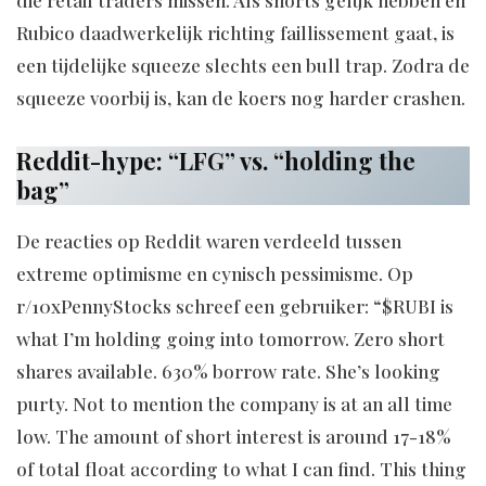
die retail traders missen. Als shorts gelijk hebben en
Rubico daadwerkelijk richting faillissement gaat, is
een tijdelijke squeeze slechts een bull trap. Zodra de
squeeze voorbij is, kan de koers nog harder crashen.
Reddit-hype: “LFG” vs. “holding the
bag”
De reacties op Reddit waren verdeeld tussen
extreme optimisme en cynisch pessimisme. Op
r/10xPennyStocks schreef een gebruiker: “$RUBI is
what I’m holding going into tomorrow. Zero short
shares available. 630% borrow rate. She’s looking
purty. Not to mention the company is at an all time
low. The amount of short interest is around 17-18%
of total float according to what I can find. This thing