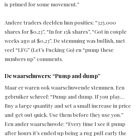
is primed for some movement.”
Andere traders deelden hun posities: “325.000
shares for $0,23”, “In for 15k shares”, “Got in couple
weeks ago at $0,23”. De stemming was bullish, met
veel “LFG” (Let’s Fucking Go) en “pump these
numbers up” comments.
De waarschuwers: “Pump and dump”
Maar er waren ook waarschuwende stemmen. Een
gebruiker schreef: “Pump and dump. If you play…
Buy a large quantity and set a small increase in price
and get out quick. Use them before they use you.”
Een ander waarschuwde: “Every time I see it pump
after hours it’s ended up being a rug pull early the