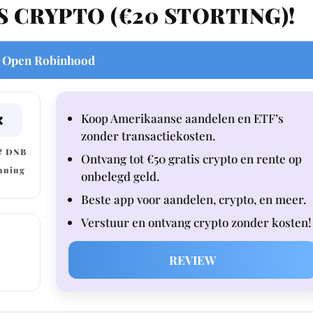
 CRYPTO (€20 STORTING)!
Open Robinhood
Koop Amerikaanse aandelen en ETF’s
❌
zonder transactiekosten.
& DNB
Ontvang tot €50 gratis crypto en rente op
nning
onbelegd geld.
Beste app voor aandelen, crypto, en meer.
Verstuur en ontvang crypto zonder kosten!
REVIEW