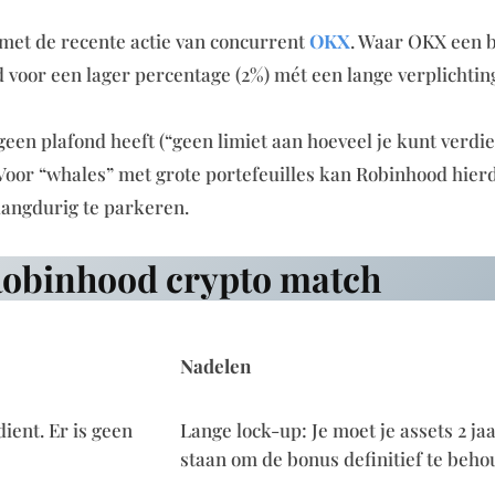
t met de recente actie van concurrent
OKX
. Waar OKX een 
 voor een lager percentage (2%) mét een lange verplichting 
een plafond heeft (“geen limiet aan hoeveel je kunt verdie
oor “whales” met grote portefeuilles kan Robinhood hier
 langdurig te parkeren.
Robinhood crypto match
Nadelen
ient. Er is geen
Lange lock-up: Je moet je assets 2 jaa
staan om de bonus definitief te beho