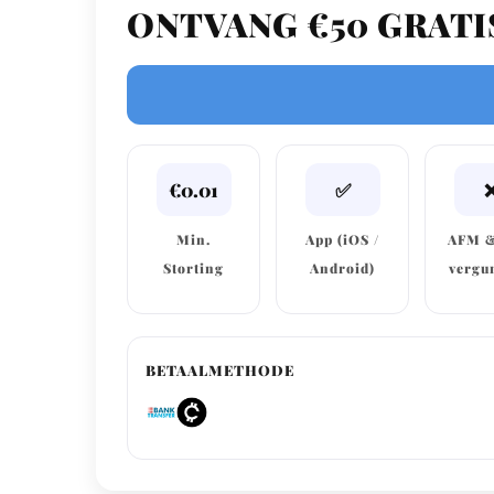
ONTVANG €50 GRATIS
€0.01
✅
Min.
App (iOS /
AFM 
Storting
Android)
vergu
BETAALMETHODE