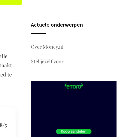
Actuele onderwerpen
Over M0ney.nl
alle
Stel jezelf voor
 maakt
oed te
,8/5