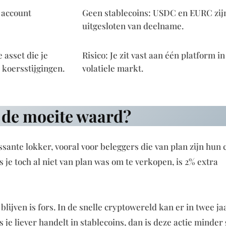
e account
Geen stablecoins: USDC en EURC zij
uitgesloten van deelname.
 asset die je
Risico: Je zit vast aan één platform i
 koersstijgingen.
volatiele markt.
n de moeite waard?
sante lokker, vooral voor beleggers die van plan zijn hun 
 je toch al niet van plan was om te verkopen, is 2% extra
blijven is fors. In de snelle cryptowereld kan er in twee ja
als je liever handelt in stablecoins, dan is deze actie minder