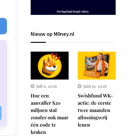
Nieuw op M0ney.nl
juli 9, 2026
juni 19, 2026
Hoe een
Swishfund WK-
aanvaller $20
actie: de eerste
miljoen stal
twee maanden
zonder ook maar
aflossingsvrij
één code te
lenen
kraken