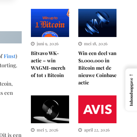
juni 9, 2026
mei 18, 2026
Bitvavo WK-
Win een deel van
of
Finst
)
actie – win
$1.000.000 in
torting.
WAGMI-merch
Bitcoin met de
←
of tot 1 Bitcoin
nieuwe Coinbase
Inhoudsopgave
actie
tcoin,
us een
mei 5, 2026
april 22, 2026
Dit is een