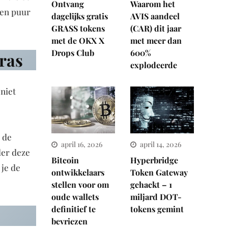
Ontvang
Waarom het
ven puur
dagelijks gratis
AVIS aandeel
GRASS tokens
(CAR) dit jaar
met de OKX X
met meer dan
Drops Club
600%
gras
explodeerde
niet
 de
april 16, 2026
april 14, 2026
der deze
Bitcoin
Hyperbridge
 je de
ontwikkelaars
Token Gateway
stellen voor om
gehackt – 1
oude wallets
miljard DOT-
definitief te
tokens gemint
bevriezen