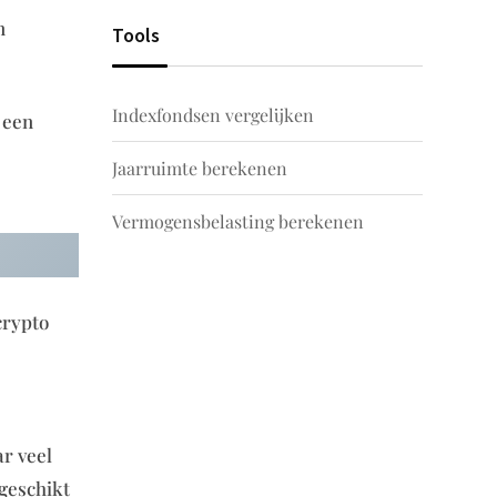
n
Tools
Indexfondsen vergelijken
n een
Jaarruimte berekenen
Vermogensbelasting berekenen
crypto
ar veel
 geschikt