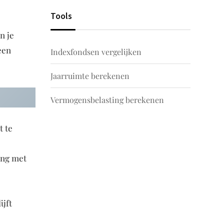
Tools
n je
een
Indexfondsen vergelijken
Jaarruimte berekenen
Vermogensbelasting berekenen
t te
ing met
ijft