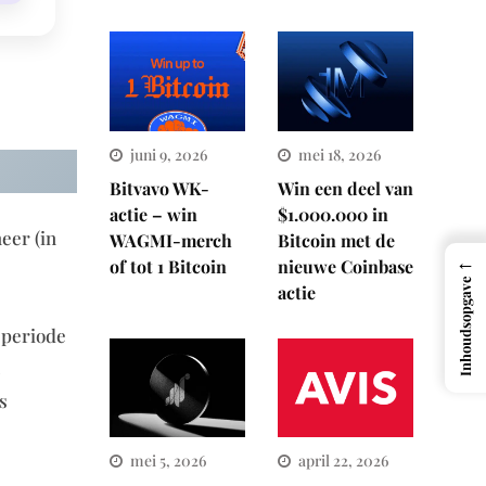
juni 9, 2026
mei 18, 2026
Bitvavo WK-
Win een deel van
actie – win
$1.000.000 in
eer (in
WAGMI-merch
Bitcoin met de
←
of tot 1 Bitcoin
nieuwe Coinbase
Inhoudsopgave
actie
 periode
s
mei 5, 2026
april 22, 2026