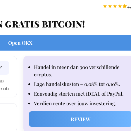
★★★★✬
4
N GRATIS BITCOIN!
Open OKX
Handel in meer dan 300 verschillende
✅
cryptos.
NB
Lage handelskosten – 0,08% tot 0,10%.
tratie
Eenvoudig storten met iDEAL of PayPal.
Verdien rente over jouw investering.
REVIEW