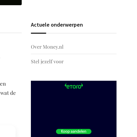
Actuele onderwerpen
Over M0ney.nl
n
Stel jezelf voor
een
 wat de