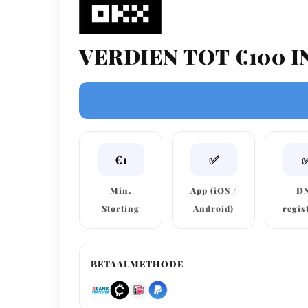
VERDIEN TOT €100 I
€1
✅
Min.
App (iOS /
D
Storting
Android)
regis
BETAALMETHODE