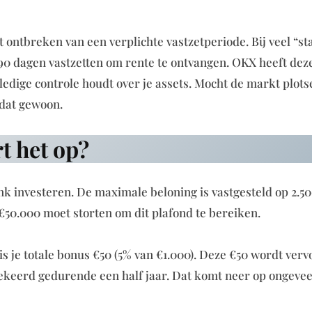
t ontbreken van een verplichte vastzetperiode. Bij veel “st
f 90 dagen vastzetten om rente te ontvangen. OKX heeft dez
ledige controle houdt over je assets. Mocht de markt plots
 dat gewoon.
t het op?
ink investeren. De maximale beloning is vastgesteld op 2.
€50.000 moet storten om dit plafond te bereiken.
s je totale bonus €50 (5% van €1.000). Deze €50 wordt verv
gekeerd gedurende een half jaar. Dat komt neer op ongevee