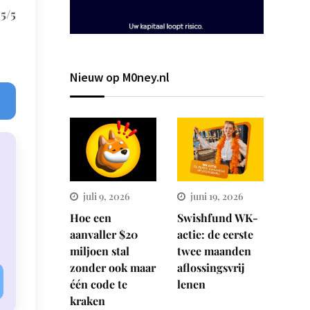
,5/5
Nieuw op M0ney.nl
juli 9, 2026
juni 19, 2026
Hoe een
Swishfund WK-
aanvaller $20
actie: de eerste
miljoen stal
twee maanden
zonder ook maar
aflossingsvrij
één code te
lenen
kraken