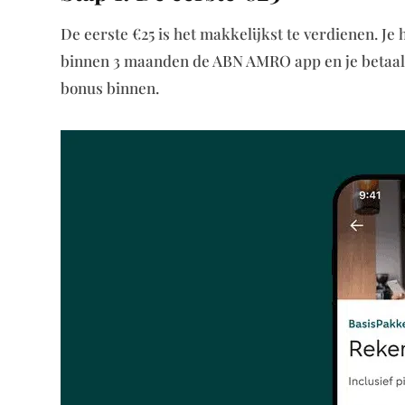
De eerste €25 is het makkelijkst te verdienen. J
binnen 3 maanden de ABN AMRO app en je betaalpas
bonus binnen.