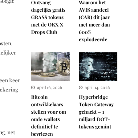
Google
Ontvang
Waarom het
dagelijks gratis
AVIS aandeel
GRASS tokens
(CAR) dit jaar
met de OKX X
met meer dan
Drops Club
600%
explodeerde
osten,
elijker
 een keer
april 16, 2026
april 14, 2026
zekering
Bitcoin
Hyperbridge
ontwikkelaars
Token Gateway
stellen voor om
gehackt – 1
oude wallets
miljard DOT-
definitief te
tokens gemint
ng, net
bevriezen