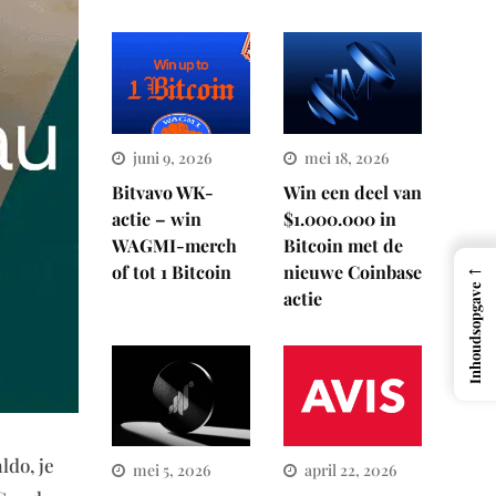
juni 9, 2026
mei 18, 2026
Bitvavo WK-
Win een deel van
actie – win
$1.000.000 in
WAGMI-merch
Bitcoin met de
←
of tot 1 Bitcoin
nieuwe Coinbase
Inhoudsopgave
actie
ldo, je
mei 5, 2026
april 22, 2026