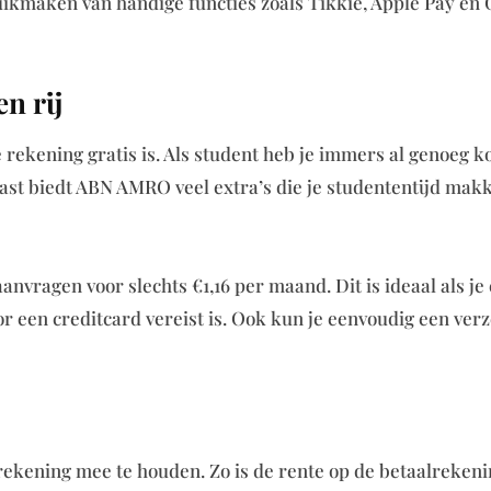
uikmaken van handige functies zoals Tikkie, Apple Pay en 
n rij
e rekening gratis is. Als student heb je immers al genoeg k
t biedt ABN AMRO veel extra’s die je studententijd makk
anvragen voor slechts €1,16 per maand. Dit is ideaal als je
or een creditcard vereist is. Ook kun je eenvoudig een ver
m rekening mee te houden. Zo is de rente op de betaalrekeni