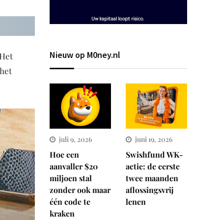
Nieuw op M0ney.nl
 Het
 het
juli 9, 2026
juni 19, 2026
Hoe een
Swishfund WK-
aanvaller $20
actie: de eerste
miljoen stal
twee maanden
zonder ook maar
aflossingsvrij
één code te
lenen
kraken