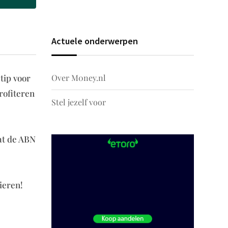
Actuele onderwerpen
Over M0ney.nl
tip voor
rofiteren
Stel jezelf voor
wat de ABN
ieren!