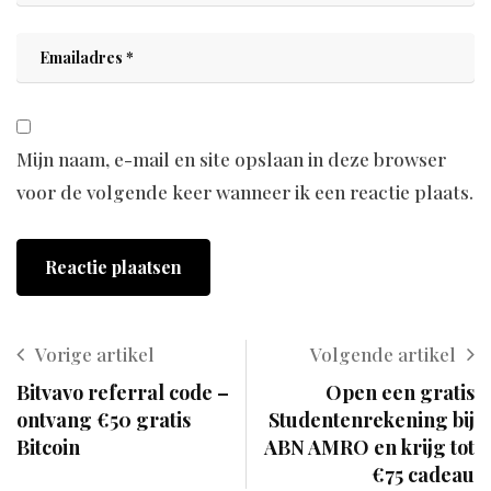
Mijn naam, e-mail en site opslaan in deze browser
voor de volgende keer wanneer ik een reactie plaats.
Vorige artikel
Volgende artikel
Bitvavo referral code –
Open een gratis
ontvang €50 gratis
Studentenrekening bij
Bitcoin
ABN AMRO en krijg tot
€75 cadeau