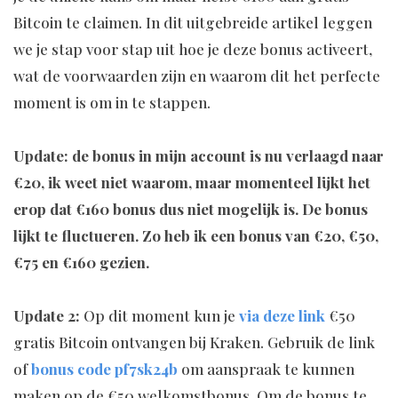
Bitcoin te claimen. In dit uitgebreide artikel leggen
we je stap voor stap uit hoe je deze bonus activeert,
wat de voorwaarden zijn en waarom dit het perfecte
moment is om in te stappen.
Update: de bonus in mijn account is nu verlaagd naar
€20, ik weet niet waarom, maar momenteel lijkt het
erop dat €160 bonus dus niet mogelijk is. De bonus
lijkt te fluctueren. Zo heb ik een bonus van €20, €50,
€75 en €160 gezien.
Update 2:
Op dit moment kun je
via deze link
€50
gratis Bitcoin ontvangen bij Kraken. Gebruik de link
of
bonus code pf7sk24b
om aanspraak te kunnen
maken op de €50 welkomstbonus. Om de bonus te