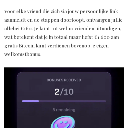
Voor elke vriend die zich via jouw persoonlijke link
aanmeldt en de stappen doorloopt, ontvangen jullie
allebei €160. Je kunt tot wel 10 vrienden uitnodigen,
wat betekent dat je in totaal maar liefst €1.600 aan
gratis Bitcoin kunt verdienen bovenop je eigen
welkomstbonus.