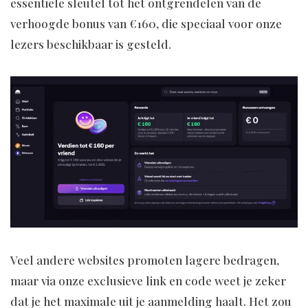
essentiële sleutel tot het ontgrendelen van de
verhoogde bonus van €160, die speciaal voor onze
lezers beschikbaar is gesteld.
Veel andere websites promoten lagere bedragen,
maar via onze exclusieve link en code weet je zeker
dat je het maximale uit je aanmelding haalt. Het zou