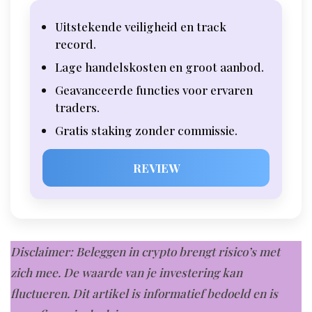
Uitstekende veiligheid en track
record.
Lage handelskosten en groot aanbod.
Geavanceerde functies voor ervaren
traders.
Gratis staking zonder commissie.
REVIEW
Disclaimer: Beleggen in crypto brengt risico’s met
zich mee. De waarde van je investering kan
fluctueren. Dit artikel is informatief bedoeld en is