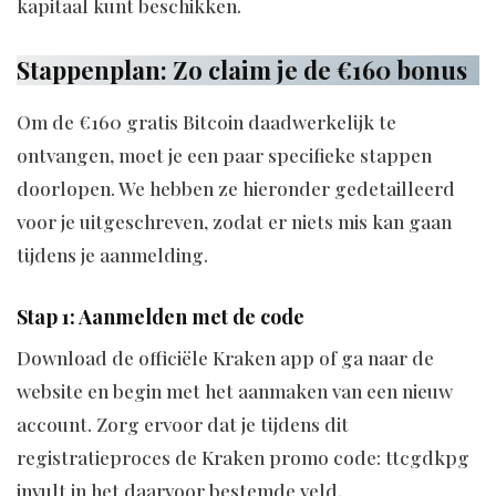
kapitaal kunt beschikken.
Stappenplan: Zo claim je de €160 bonus
Om de €160 gratis Bitcoin daadwerkelijk te
ontvangen, moet je een paar specifieke stappen
doorlopen. We hebben ze hieronder gedetailleerd
voor je uitgeschreven, zodat er niets mis kan gaan
tijdens je aanmelding.
Stap 1: Aanmelden met de code
Download de officiële Kraken app of ga naar de
website en begin met het aanmaken van een nieuw
account. Zorg ervoor dat je tijdens dit
registratieproces de Kraken promo code: ttcgdkpg
invult in het daarvoor bestemde veld.