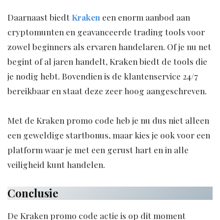
Daarnaast biedt
Kraken
een enorm aanbod aan
cryptomunten en geavanceerde trading tools voor
zowel beginners als ervaren handelaren. Of je nu net
begint of al jaren handelt, Kraken biedt de tools die
je nodig hebt. Bovendien is de klantenservice 24/7
bereikbaar en staat deze zeer hoog aangeschreven.
Met de Kraken promo code heb je nu dus niet alleen
een geweldige startbonus, maar kies je ook voor een
platform waar je met een gerust hart en in alle
veiligheid kunt handelen.
Conclusie
De Kraken promo code actie is op dit moment