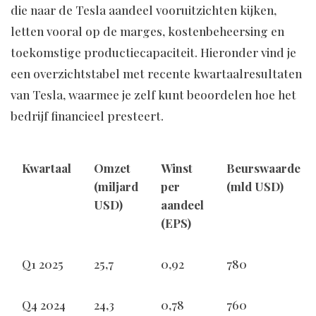
die naar de Tesla aandeel vooruitzichten kijken,
letten vooral op de marges, kostenbeheersing en
toekomstige productiecapaciteit. Hieronder vind je
een overzichtstabel met recente kwartaalresultaten
van Tesla, waarmee je zelf kunt beoordelen hoe het
bedrijf financieel presteert.
Kwartaal
Omzet
Winst
Beurswaarde
(miljard
per
(mld USD)
USD)
aandeel
(EPS)
Q1 2025
25,7
0,92
780
Q4 2024
24,3
0,78
760