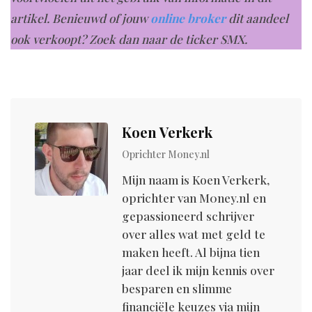
artikel. Benieuwd of jouw
online broker
dit aandeel
ook verkoopt? Zoek dan naar de ticker SMX.
Koen Verkerk
Oprichter M0ney.nl
Mijn naam is Koen Verkerk,
oprichter van M0ney.nl en
gepassioneerd schrijver
over alles wat met geld te
maken heeft. Al bijna tien
jaar deel ik mijn kennis over
besparen en slimme
financiële keuzes via mijn