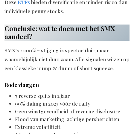
Deze
ETFs
bieden diversificatie en minder risico dan
individuele penny stocks.
Conclusie: wat te doen met het SMX
aandeel?
SMX’s 2000%+ stijging is spectaculair, maar
waarschijnlijk niet duurzaam. Alle signalen wijzen op
een klassieke pump & dump of short squeeze.
Rode vlaggen
7 reverse splits in 2 jaar
99% daling in 2025 vóór de rally
Geen winstgevendheid of revenue disclosure
Flood van marketing-achtige persberichten
Extreme volatiliteit