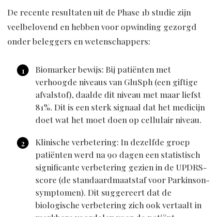
De recente resultaten uit de Phase 1b studie zijn
veelbelovend en hebben voor opwinding gezorgd
onder beleggers en wetenschappers:
Biomarker bewijs: Bij patiënten met
verhoogde niveaus van GluSph (een giftige
afvalstof), daalde dit niveau met maar liefst
81%. Dit is een sterk signaal dat het medicijn
doet wat het moet doen op cellulair niveau.
Klinische verbetering: In dezelfde groep
patiënten werd na 90 dagen een statistisch
significante verbetering gezien in de UPDRS-
score (de standaardmaatstaf voor Parkinson-
symptomen). Dit suggereert dat de
biologische verbetering zich ook vertaalt in