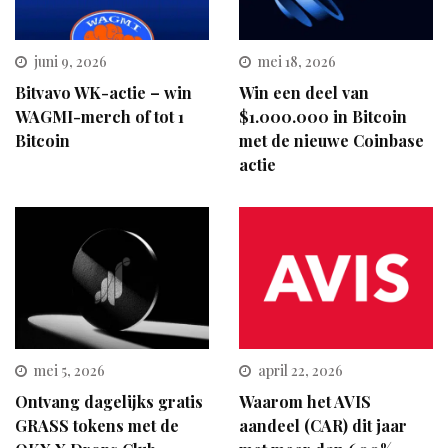
juni 9, 2026
mei 18, 2026
Bitvavo WK-actie – win
Win een deel van
WAGMI-merch of tot 1
$1.000.000 in Bitcoin
Bitcoin
met de nieuwe Coinbase
actie
mei 5, 2026
april 22, 2026
Ontvang dagelijks gratis
Waarom het AVIS
GRASS tokens met de
aandeel (CAR) dit jaar