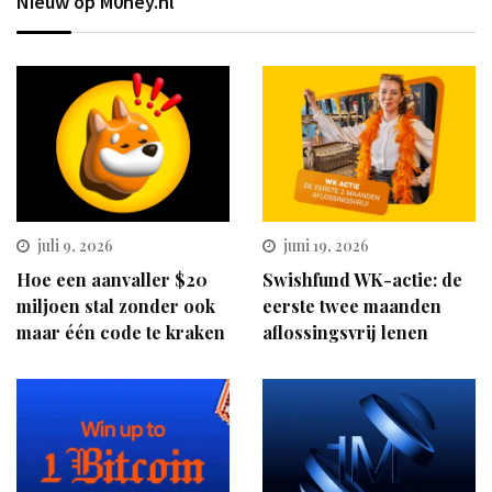
Nieuw op M0ney.nl
juli 9, 2026
juni 19, 2026
Hoe een aanvaller $20
Swishfund WK-actie: de
miljoen stal zonder ook
eerste twee maanden
maar één code te kraken
aflossingsvrij lenen