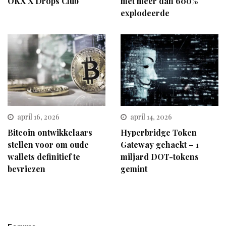
OKX X Drops Club
met meer dan 600%
explodeerde
april 16, 2026
april 14, 2026
Bitcoin ontwikkelaars
Hyperbridge Token
stellen voor om oude
Gateway gehackt – 1
wallets definitief te
miljard DOT-tokens
bevriezen
gemint