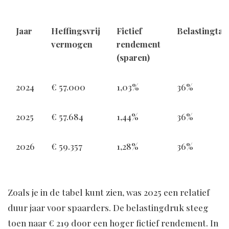
Jaar
Heffingsvrij
Fictief
Belastingtar
vermogen
rendement
(sparen)
2024
€ 57.000
1,03%
36%
2025
€ 57.684
1,44%
36%
2026
€ 59.357
1,28%
36%
Zoals je in de tabel kunt zien, was 2025 een relatief
duur jaar voor spaarders. De belastingdruk steeg
toen naar € 219 door een hoger fictief rendement. In