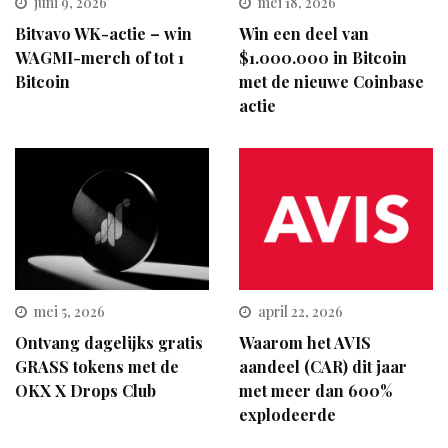
juni 9, 2026
mei 18, 2026
Bitvavo WK-actie – win
Win een deel van
WAGMI-merch of tot 1
$1.000.000 in Bitcoin
Bitcoin
met de nieuwe Coinbase
actie
mei 5, 2026
april 22, 2026
Ontvang dagelijks gratis
Waarom het AVIS
GRASS tokens met de
aandeel (CAR) dit jaar
OKX X Drops Club
met meer dan 600%
explodeerde