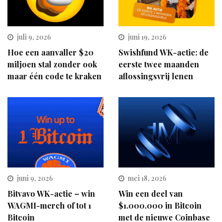
juli 9, 2026
juni 19, 2026
Hoe een aanvaller $20
Swishfund WK-actie: de
miljoen stal zonder ook
eerste twee maanden
maar één code te kraken
aflossingsvrij lenen
juni 9, 2026
mei 18, 2026
Bitvavo WK-actie – win
Win een deel van
WAGMI-merch of tot 1
$1.000.000 in Bitcoin
Bitcoin
met de nieuwe Coinbase