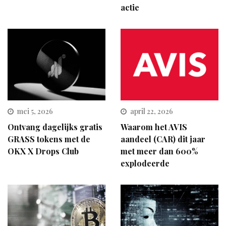
actie
mei 5, 2026
april 22, 2026
Ontvang dagelijks gratis
Waarom het AVIS
GRASS tokens met de
aandeel (CAR) dit jaar
OKX X Drops Club
met meer dan 600%
explodeerde