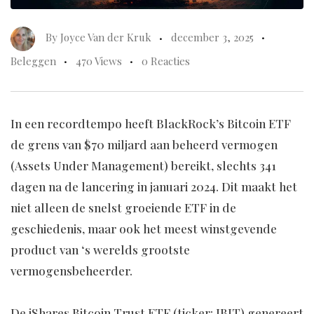
By
Joyce Van der Kruk
december 3, 2025
Beleggen
470 Views
0 Reacties
In een recordtempo heeft BlackRock’s Bitcoin ETF
de grens van $70 miljard aan beheerd vermogen
(Assets Under Management) bereikt, slechts 341
dagen na de lancering in januari 2024. Dit maakt het
niet alleen de snelst groeiende ETF in de
geschiedenis, maar ook het meest winstgevende
product van ‘s werelds grootste
vermogensbeheerder.
De iShares Bitcoin Trust ETF (ticker: IBIT) genereert