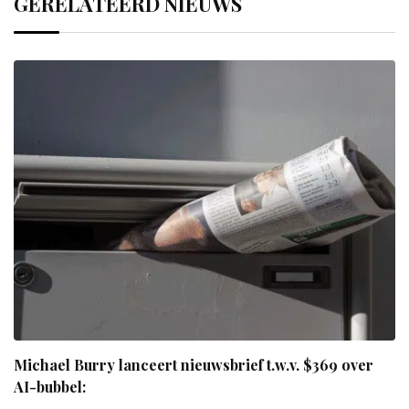
GERELATEERD NIEUWS
Michael Burry lanceert nieuwsbrief t.w.v. $369 over
AI-bubbel: