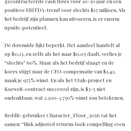
gecontracteerde cash flows voor 10-30 jaar en een
positieve EBITDA-trend voor slechts $17 miljoen. Als
het bedrijf zijn plannen kan uitvoeren, is er enorm
upside-potentieel.
De downside lijkt beperkt. Het aandeel handelt al
op $0,13, en zelfs als het naar $0,05 daalt, verlies je
“slechts” 60%. Maar als het bedrijf slaagt en de
koers stijgt naar de CEO-compensatie van $1,42,
maak je 975% winst. En als het Utah-project en
Koeweit-contract succesvol zijn, is $3-5 niet
ondenkbaar, wat 2.200-3.750% winst zou betekenen.
Reddit-gebruiker Character_Floor_2056 vat het
samen: “Risk adjusted returns look compelling even