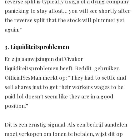
reverse split is typically a sign of a dying company
panicking to stay afloat… you will see shortly after
the reverse split that the stock will plummet yet
again.”
3. Liquiditeitsproblemen
Er zijn aanwijzingen dat Vivakor
liquiditeitsproblemen heeft. Reddit-gebruiker
OfficialYesMan merkt op: “They had to settle and
sell shares just to get their workers wages to be
paid lol doesn’t seem like they are in a good
position.”
Dit is een ernstig signaal. Als een bedrijf aandelen
moet verkopen om lonen te betalen, wijst dit op