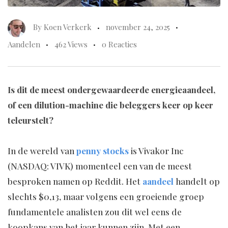
By
Koen Verkerk
november 24, 2025
Aandelen
462 Views
0 Reacties
Is dit de meest ondergewaardeerde energieaandeel,
of een dilution-machine die beleggers keer op keer
teleurstelt?
In de wereld van
penny stocks
is Vivakor Inc
(NASDAQ: VIVK) momenteel een van de meest
besproken namen op Reddit. Het
aandeel
handelt op
slechts $0,13, maar volgens een groeiende groep
fundamentele analisten zou dit wel eens de
koopkans van het jaar kunnen zijn. Met een