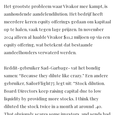
Het grootste probleem waar Vivakor mee kampt, is
aanhoudende aandelendilution. Het bedrijf heeft
meerdere keren equity offerings gedaan om kapitaal
op te halen, vaak tegen lage prijzen. In november
2024 alleen al haalde Vivakor $11,2 miljoen op via een
equity offering, wat betekent dat bestaande
aandeelhouders verwaterd werden.
Reddit-gebruiker Sad-Garbage- vat het bondig
samen: “Because they dilute like crazy.” Een andere
gebruiker, SailorFlight77, legt uit: “Stock dilution.
Board/Directors keep raising capital due to low
liquidity by providing more stocks. I think they
diluted the stock twice in a month at around .40.
That obviously scares some investors, and sends bad