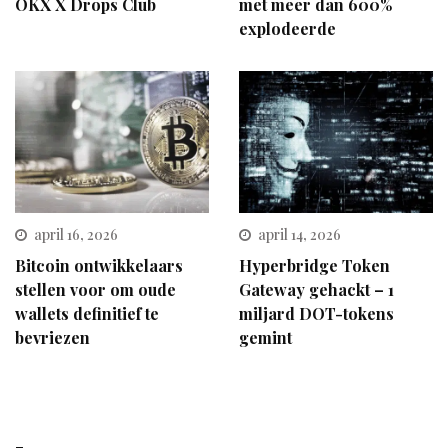
OKX X Drops Club
met meer dan 600%
explodeerde
april 16, 2026
april 14, 2026
Bitcoin ontwikkelaars
Hyperbridge Token
stellen voor om oude
Gateway gehackt – 1
wallets definitief te
miljard DOT-tokens
bevriezen
gemint