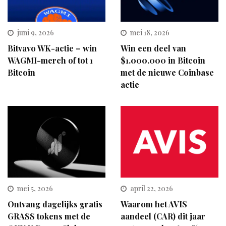
juni 9, 2026
mei 18, 2026
Bitvavo WK-actie – win
Win een deel van
WAGMI-merch of tot 1
$1.000.000 in Bitcoin
Bitcoin
met de nieuwe Coinbase
actie
mei 5, 2026
april 22, 2026
Ontvang dagelijks gratis
Waarom het AVIS
GRASS tokens met de
aandeel (CAR) dit jaar