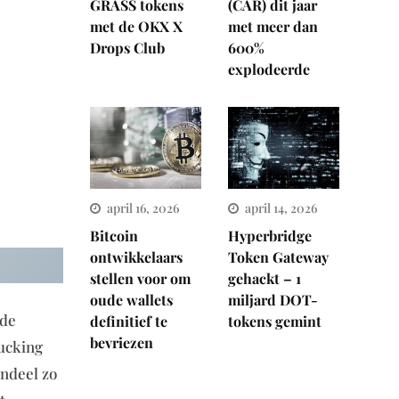
GRASS tokens
(CAR) dit jaar
met de OKX X
met meer dan
Drops Club
600%
explodeerde
april 16, 2026
april 14, 2026
Bitcoin
Hyperbridge
ontwikkelaars
Token Gateway
stellen voor om
gehackt – 1
oude wallets
miljard DOT-
ide
definitief te
tokens gemint
bevriezen
fucking
andeel zo