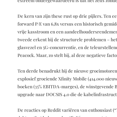
extreem ondergewaardeerd is dat het zelfs zonder
De kern van zijn these rust op drie pijlers. Ten 
forward P/E van 6,8x versus een historisch gemidd
vrije kasstroom en een aandeelhoudersrendement
tweede erkent hij de structurele problemen – he
glasvezel en 5G-concurrentie, en de teleurstelle
Peacock. Maar, zo stelt hij, al deze negatieve facto
Ten derde benadrukt hij de nieuwe groeimotoren
explosief groeiende Xfinity Mobile (414.000 nieu
boeken (35% EBITDA-marges), de winstgevende Bus
upgrade naar DOCSIS 4.0 die de kabelinfrastruct
De reacties op Reddit variëren van enthousiast (