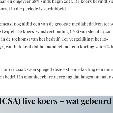
jaar en ongeveer 28% sinds begin 2025. De koers bevindt zi
mzet in die periode is verdubbeld.
omcast nog altijd een van de grootste mediabedrijven ter 
 twijfel. De koers-winstverhouding (P/E) van slechts 4,49
n de toekomst van het bedrijf. Ter vergelijking: het 10-
,7x, wat betekent dat het aandeel met een korting van 71% 
 maar cruciaal: weerspiegelt deze extreme korting een uni
 een bedrijf in onomkeerbare neergang dat langzaam maar 
SA) live koers – wat gebeurd