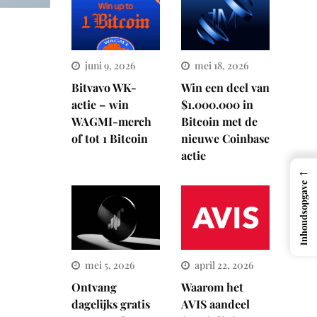
juni 9, 2026
mei 18, 2026
Bitvavo WK-
Win een deel van
actie – win
$1.000.000 in
WAGMI-merch
Bitcoin met de
of tot 1 Bitcoin
nieuwe Coinbase
actie
←
Inhoudsopgave
mei 5, 2026
april 22, 2026
Ontvang
Waarom het
dagelijks gratis
AVIS aandeel