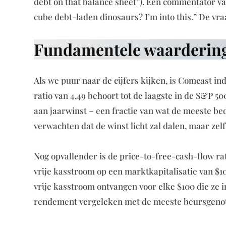
debt on that balance sheet”). Eén commentator va
cube debt-laden dinosaurs? I’m into this.” De vraa
Fundamentele waardering
Als we puur naar de cijfers kijken, is Comcast 
ratio van 4,49 behoort tot de laagste in de S&P 50
aan jaarwinst – een fractie van wat de meeste be
verwachten dat de winst licht zal dalen, maar zel
Nog opvallender is de price-to-free-cash-flow rat
vrije kasstroom op een marktkapitalisatie van $100
vrije kasstroom ontvangen voor elke $100 die ze in
rendement vergeleken met de meeste beursgenot