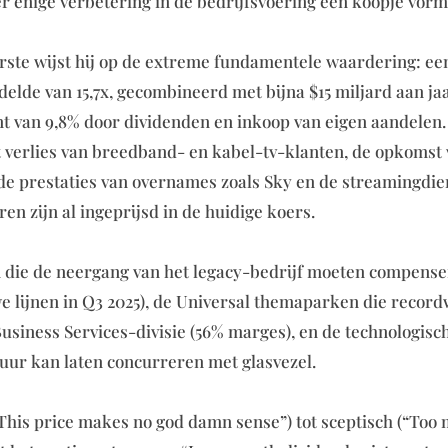
 enige verbetering in de bedrijfsvoering een koopje vorm
eerste wijst hij op de extreme fundamentele waardering: ee
elde van 15,7x, gecombineerd met bijna $15 miljard aan jaa
 van 9,8% door dividenden en inkoop van eigen aandelen.
t verlies van breedband- en kabel-tv-klanten, de opkomst
nde prestaties van overnames zoals Sky en de streamingdie
ren zijn al ingeprijsd in de huidige koers.
 die de neergang van het legacy-bedrijf moeten compense
we lijnen in Q3 2025), de Universal themaparken die recor
iness Services-divisie (56% marges), en de technologisc
uur kan laten concurreren met glasvezel.
“This price makes no god damn sense”) tot sceptisch (“Too