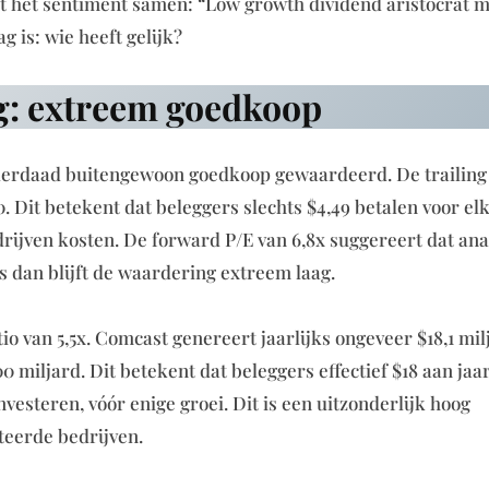
t het sentiment samen: “Low growth dividend aristocrat me
g is: wie heeft gelijk?
: extreem goedkoop
inderdaad buitengewoon goedkoop gewaardeerd. De trailing
0. Dit betekent dat beleggers slechts $4,49 betalen voor elk
drijven kosten. De forward P/E van 6,8x suggereert dat ana
fs dan blijft de waardering extreem laag.
io van 5,5x. Comcast genereert jaarlijks ongeveer $18,1 mil
 miljard. Dit betekent dat beleggers effectief $18 aan jaar
vesteren, vóór enige groei. Dit is een uitzonderlijk hoog
eerde bedrijven.