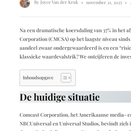
By
Joyce Van der Kruk
november 21, 2025
Na een dramatische koersdaling van 37% in het a
Corporation (CMCSA) op het laagste niveau sinds
aandeel zwaar ondergewaardeerd is en een “risico
klassieke waardevalstrik? We ontcijferen de inv
Inhoudsopgave
De huidige situatie
Comcast Corporation, het Amerikaanse media- en
NBCUniversal en Universal Studios, bevindt zich 