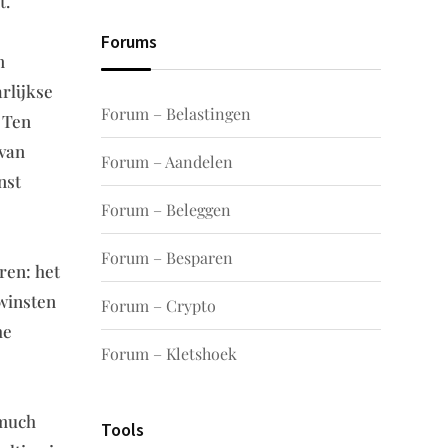
t.
Forums
n
rlijkse
Forum – Belastingen
 Ten
 van
Forum – Aandelen
nst
Forum – Beleggen
Forum – Besparen
ren: het
dwinsten
Forum – Crypto
he
Forum – Kletshoek
 much
Tools