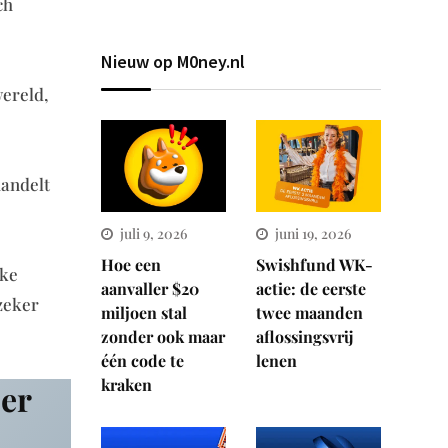
ch
Nieuw op M0ney.nl
wereld,
handelt
juli 9, 2026
juni 19, 2026
Hoe een
Swishfund WK-
eke
aanvaller $20
actie: de eerste
zeker
miljoen stal
twee maanden
zonder ook maar
aflossingsvrij
één code te
lenen
kraken
 er