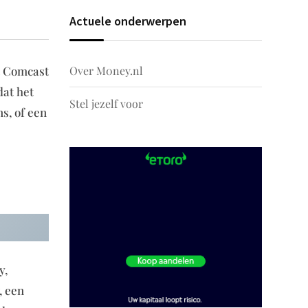
Actuele onderwerpen
Over M0ney.nl
t Comcast
dat het
Stel jezelf voor
s, of een
y,
, een