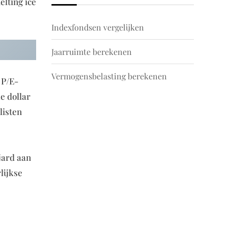
lting ice
Indexfondsen vergelijken
Jaarruimte berekenen
Vermogensbelasting berekenen
 P/E-
e dollar
listen
jard aan
lijkse