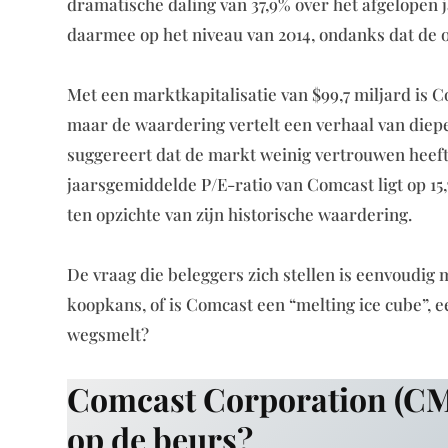
dramatische daling van 37,9% over het afgelopen 
daarmee op het niveau van 2014, ondanks dat de o
Met een marktkapitalisatie van $99,7 miljard is C
maar de waardering vertelt een verhaal van diepe
suggereert dat de markt weinig vertrouwen heeft i
jaarsgemiddelde P/E-ratio van Comcast ligt op 15
ten opzichte van zijn historische waardering.
De vraag die beleggers zich stellen is eenvoudig
koopkans, of is Comcast een “melting ice cube”,
wegsmelt?
Comcast Corporation (CMC
op de beurs?