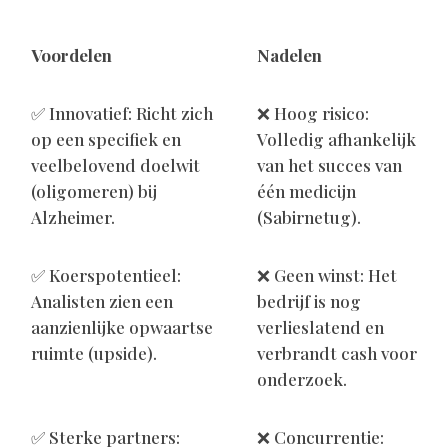
Voordelen
Nadelen
✅ Innovatief: Richt zich
❌ Hoog risico:
op een specifiek en
Volledig afhankelijk
veelbelovend doelwit
van het succes van
(oligomeren) bij
één medicijn
Alzheimer.
(Sabirnetug).
✅ Koerspotentieel:
❌ Geen winst: Het
Analisten zien een
bedrijf is nog
aanzienlijke opwaartse
verlieslatend en
ruimte (upside).
verbrandt cash voor
onderzoek.
✅ Sterke partners:
❌ Concurrentie: