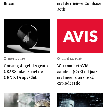
Bitcoin
met de nieuwe Coinbase
actie
mei 5, 2026
april 22, 2026
Ontvang dagelijks gratis
Waarom het AVIS
GRASS tokens met de
aandeel (CAR) dit jaar
OKX X Drops Club
met meer dan 600%
explodeerde